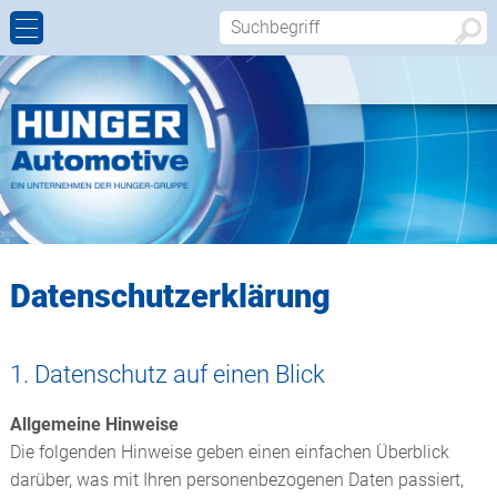
SATTELKUPPLUNG
AUFTRAGSFERTIGUNG
FIRMENPROFIL
ANSPRECHPARTNER
ANHÄNGERKUPPLUNG
ZERTIFIZIERUNG
FIRMENGESCHICHTE
KONTAKTFORMULAR
KÖNIGSZAPFEN
WALTER HUNGER
ANFAHRT
WELTWEIT
Datenschutzerklärung
1. Datenschutz auf einen Blick
Allgemeine Hinweise
Die folgenden Hinweise geben einen einfachen Überblick
darüber, was mit Ihren personenbezogenen Daten passiert,