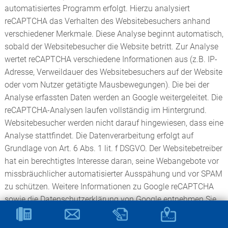
automatisiertes Programm erfolgt. Hierzu analysiert
reCAPTCHA das Verhalten des Websitebesuchers anhand
verschiedener Merkmale. Diese Analyse beginnt automatisch,
sobald der Websitebesucher die Website betritt. Zur Analyse
wertet reCAPTCHA verschiedene Informationen aus (z.B. IP-
Adresse, Verweildauer des Websitebesuchers auf der Website
oder vom Nutzer getätigte Mausbewegungen). Die bei der
Analyse erfassten Daten werden an Google weitergeleitet. Die
reCAPTCHA-Analysen laufen vollständig im Hintergrund.
Websitebesucher werden nicht darauf hingewiesen, dass eine
Analyse stattfindet. Die Datenverarbeitung erfolgt auf
Grundlage von Art. 6 Abs. 1 lit. f DSGVO. Der Websitebetreiber
hat ein berechtigtes Interesse daran, seine Webangebote vor
missbräuchlicher automatisierter Ausspähung und vor SPAM
zu schützen. Weitere Informationen zu Google reCAPTCHA
sowie die Datenschutzerklärung von Google entnehmen Sie
folgenden Links:
https://www.google.com/intl/de/policies/privacy/
und